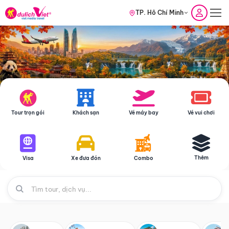
TP. Hồ Chí Minh
Tour trọn gói
Khách sạn
Vé máy bay
Vé vui chơi
Thêm
Visa
Xe đưa đón
Combo