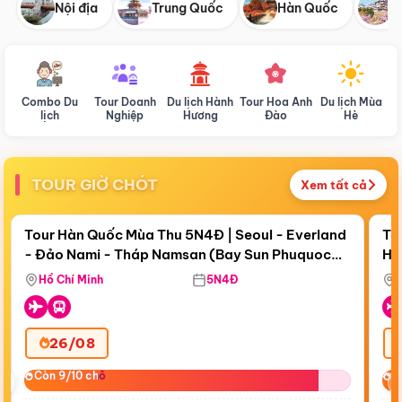
Nội địa
Trung Quốc
Hàn Quốc
N
Combo Du
Tour Doanh
Du lịch Hành
Tour Hoa Anh
Du lịch Mùa
D
lịch
Nghiệp
Hương
Đào
Hè
TOUR GIỜ CHÓT
Xem tất cả
Điểm nổi bật
Còn
17 ngày 17:23:50
Cò
Tour Hàn Quốc Mùa Thu 5N4Đ | Seoul - Everland
To
- Đảo Nami - Tháp Namsan (Bay Sun Phuquoc
Hò
Bay Sun Phuquoc Airways
Tặ
Airways)
Aq
Hồ Chí Minh
5N4Đ
26/08
‹
Còn 9/10 chỗ
Còn 9/10 chỗ
C
C