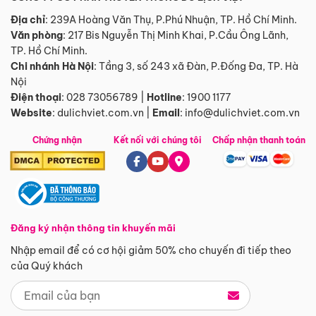
Địa chỉ
: 239A Hoàng Văn Thụ, P.Phú Nhuận, TP. Hồ Chí Minh.
Văn phòng
:
217 Bis Nguyễn Thị Minh Khai, P.Cầu Ông Lãnh,
TP. Hồ Chí Minh.
Chi nhánh Hà Nội
:
Tầng 3, số 243 xã Đàn, P.Đống Đa, TP. Hà
Nội
Điện thoại
:
028 73056789
|
Hotline
:
1900 1177
Website
:
dulichviet.com.vn
|
Email
:
info@dulichviet.com.vn
Chứng nhận
Kết nối với chúng tôi
Chấp nhận thanh toán
Đăng ký nhận thông tin khuyến mãi
Nhập email để có cơ hội giảm 50% cho chuyến đi tiếp theo
của Quý khách