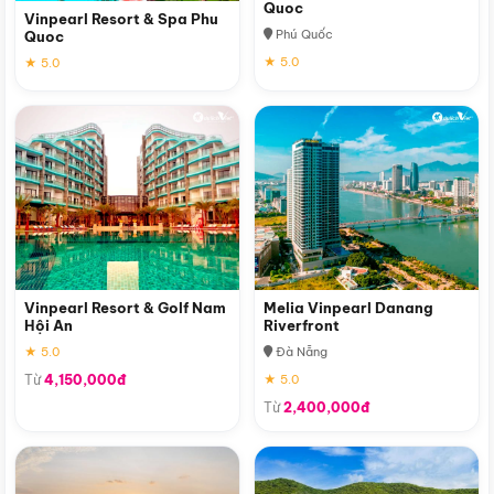
Quoc
Vinpearl Resort & Spa Phu
Phú Quốc
Quoc
★ 5.0
★ 5.0
Vinpearl Resort & Golf Nam
Melia Vinpearl Danang
Hội An
Riverfront
★ 5.0
Đà Nẵng
Từ
4,150,000đ
★ 5.0
Từ
2,400,000đ