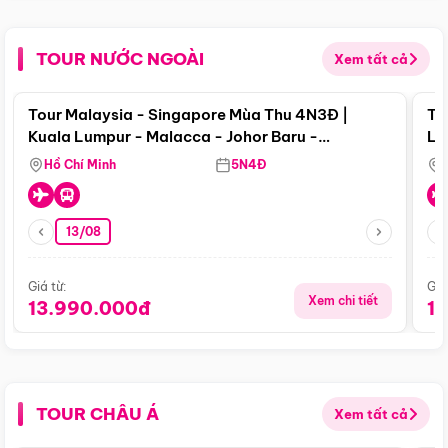
TOUR NƯỚC NGOÀI
Xem tất cả
Điểm nổi bật
Tour Malaysia - Singapore Mùa Thu 4N3Đ |
To
Kuala Lumpur - Malacca - Johor Baru -
Lử
Singapore
Hồ Chí Minh
5N4Đ
13/08
Giá từ:
Giá
Xem chi tiết
13.990.000đ
1
TOUR CHÂU Á
Xem tất cả
Điểm nổi bật