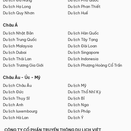
Du lịch Đà Nẵng
Du lịch Phú Quốc
Du lịch Hạ Long
Du lịch Phan Thiết
Du lịch Quy Nhơn
Du lịch Huế
Châu Á
Du lịch Nhật Bản
Du lịch Hàn Quốc
Du lịch Trung Quốc
Du lịch Tây Tạng
Du lịch Malaysia
Du lịch Đài Loan
Du lịch Dubai
Du lịch Singapore
Du lịch Thái Lan
Du lịch Indonesia
Du lịch Trương Gia Giới
Du lịch Phượng Hoàng Cổ Trấn
Châu Âu - Úc - Mỹ
Du lịch Châu Âu
Du lịch Mỹ
Du lịch Đức
Du lịch Thổ Nhĩ Kỳ
Du lịch Thụy Sĩ
Du lịch Bỉ
Du lịch Anh
Du lịch Nga
Du lịch luxembourg
Du lịch Pháp
Du lịch Hà Lan
Du lịch Ý
CÔNG TY CỔ PHẦN TRUYỀN THÔNG DU LỊCH VIỆT