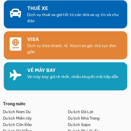
THUÊ XE
Dịch vụ thuê xe giá tốt từ các nhà xe uy tín và chu
đáo
VISA
Dịch vụ Visa nhanh, rẻ. Visa trọn gói, thủ tục đơn
giản
VÉ MÁY BAY
Vé máy bay giá rẻ nhất, nhiều khuyến mãi hấp dẫn
Trong nước
Du lịch Nam Du
Du lịch Đà Lạt
Du lịch Miền tây
Du lịch Nha Trang
Du lịch Côn Đảo
Du lịch Sapa