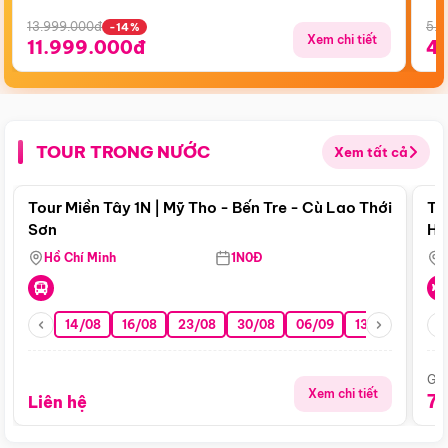
13.999.000đ
5.5
-14%
Xem chi tiết
11.999.000đ
4
TOUR TRONG NƯỚC
Xem tất cả
Điểm nổi bật
Tour Miền Tây 1N | Mỹ Tho - Bến Tre - Cù Lao Thới
To
Sơn
Hu
Hồ Chí Minh
1N0Đ
14/08
16/08
23/08
30/08
06/09
13/09
20/0
Giá
Xem chi tiết
7
Liên hệ