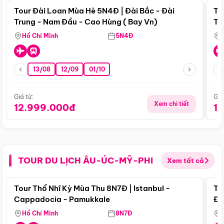
Tour Đài Loan Mùa Hè 5N4Đ | Đài Bắc - Đài
To
Trung - Nam Đầu - Cao Hùng ( Bay Vn)
Tr
Hồ Chí Minh
5N4Đ
13/08
12/09
01/10
Giá từ:
Giá
Xem chi tiết
12.999.000đ
1
TOUR DU LỊCH ÂU-ÚC-MỸ-PHI
Xem tất cả
Điểm nổi bật
Tour Thổ Nhĩ Kỳ Mùa Thu 8N7Đ | Istanbul -
To
Cappadocia - Pamukkale
Đế
Hồ Chí Minh
8N7Đ