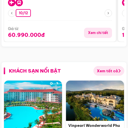
10/12
Giá từ:
Giá
Xem chi tiết
60.990.000đ
1
KHÁCH SẠN NỔI BẬT
Xem tất cả
Vinpearl Wonderworld Phu