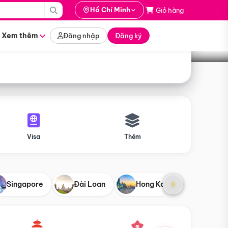
i hành
Hồ Chí Minh
Giỏ hàng
Tìm tour
tháng nào
Xem thêm
Đăng nhập
Đăng ký
Visa
Thêm
Singapore
Đài Loan
Hong Kong
Mỹ