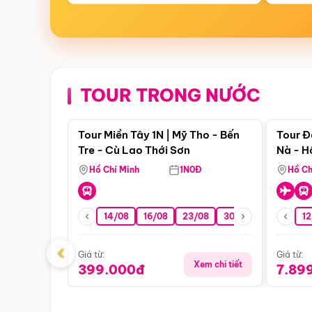
TOUR TRONG NƯỚC
Điểm nổi bật
Tour Miền Tây 1N | Mỹ Tho - Bến
Tour Đ
Tre - Cù Lao Thới Sơn
Nà - H
Nha
Hồ Chí Minh
1N0Đ
Hồ Ch
14/08
16/08
23/08
30/08
06/09
12
1
‹
Giá từ:
Giá từ:
Xem chi tiết
399.000đ
7.89