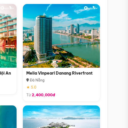
Hội An
Melia Vinpearl Danang Riverfront
Đà Nẵng
★ 5.0
Từ
2,400,000đ