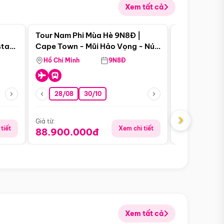
Xem tất cả
 bật
Điểm nổi bật
Tour Nam Phi Mùa Hè 9N8Đ |
Tour Mỹ Mùa
star
Cape Town - Mũi Hảo Vọng - Núi
Hoa Kỳ - Me
Bàn - Johannesburg - Pretoria -
Hồ Chí Minh
9N8Đ
Hồ Chí Minh
Safari - Lodge
28/08
30/10
29/08
›
Giá từ:
Giá từ:
tiết
Xem chi tiết
88.900.000đ
59.900.
Xem tất cả