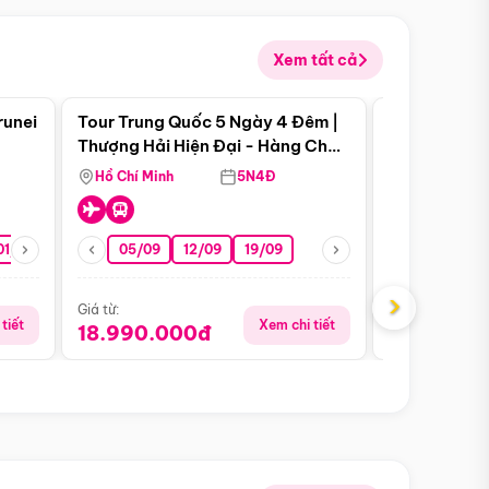
Xem tất cả
 bật
Điểm nổi bật
runei
Tour Trung Quốc 5 Ngày 4 Đêm |
Tour Trung 
Tour Hè
Thượng Hải Hiện Đại - Hàng Châu
Ân Thi - Trư
Nên Thơ - Ô Trấn Cổ Kính
Hồ Chí Minh
5N4Đ
Hồ Chí Minh
01/10
15/10
29/10
05/09
12/09
19/09
16/08
›
Giá từ:
Giá từ:
tiết
Xem chi tiết
18.990.000đ
16.990.0