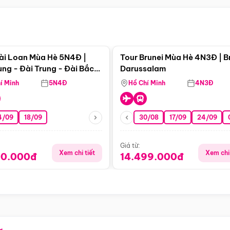
Điểm nổi bật
Điểm nổi
ài Loan Mùa Hè 5N4Đ |
Tour Brunei Mùa Hè 4N3Đ | B
ng - Đài Trung - Đài Bắc
Darussalam
j)
í Minh
5N4Đ
Hồ Chí Minh
4N3Đ
4/09
18/09
30/08
17/09
24/09
Giá từ:
Xem chi tiết
Xem chi 
90.000đ
14.499.000đ