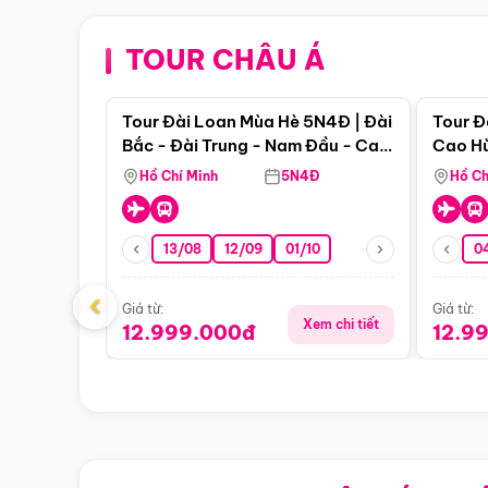
TOUR CHÂU Á
Điểm nổi bật
Tour Đài Loan Mùa Hè 5N4Đ | Đài
Tour Đ
Bắc - Đài Trung - Nam Đầu - Cao
Cao Hù
Hùng ( Bay Vn)
(Bay V
Hồ Chí Minh
5N4Đ
Hồ Ch
13/08
12/09
01/10
0
‹
Giá từ:
Giá từ:
Xem chi tiết
12.999.000đ
12.9