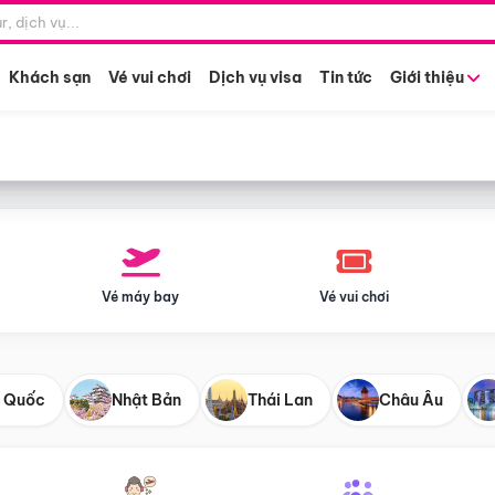
Điểm khởi hành
Tháng khở
Hồ Chí Minh
Bất kỳ 
Khách sạn
Vé vui chơi
Dịch vụ visa
Tin tức
Giới thiệu
Vé máy bay
Vé vui chơi
 Quốc
Nhật Bản
Thái Lan
Châu Âu