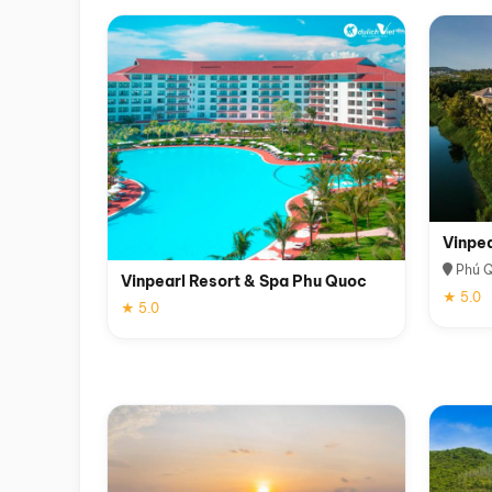
Vinpe
Phú 
Vinpearl Resort & Spa Phu Quoc
★ 5.0
★ 5.0