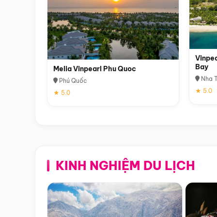
Vinpea
Bay
Melia Vinpearl Phu Quoc
Nha T
Phú Quốc
★ 5.0
★ 5.0
KINH NGHIỆM DU LỊCH