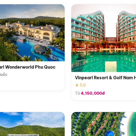
arl Wonderworld Phu Quoc
Quốc
Vinpearl Resort & Golf Nam 
★ 5.0
Từ
4,150,000đ