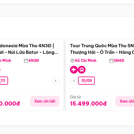
Điểm nổi bật
Điểm nổi
ndonesia Mùa Thu 4N3Đ |
Tour Trung Quôc Mùa Thu 5N
li - Núi Lửa Batur - Làng
Thượng Hải - Ô Trấn - Hàng
puran
(Tour Không Shopping)
í Minh
4N3Đ
Hồ Chí Minh
5N4Đ
/11
10/09
Giá từ:
Xem chi tiết
Xem chi 
90.000đ
15.499.000đ