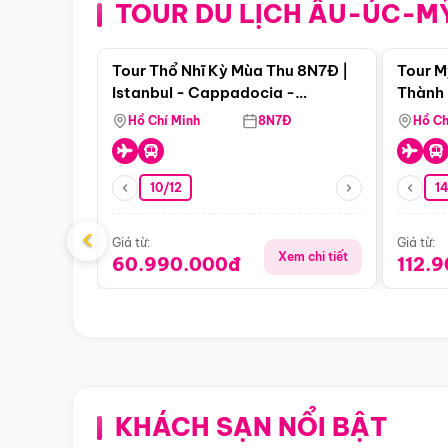
TOUR DU LỊCH ÂU-ÚC-M
Điểm nổi bật
Tour Thổ Nhĩ Kỳ Mùa Thu 8N7Đ |
Tour M
Istanbul - Cappadocia -
Thành 
Pamukkale
Thiên 
Hồ Chí Minh
8N7Đ
Hồ Ch
10/12
1
‹
Giá từ:
Giá từ:
Xem chi tiết
60.990.000đ
112.
KHÁCH SẠN NỔI BẬT