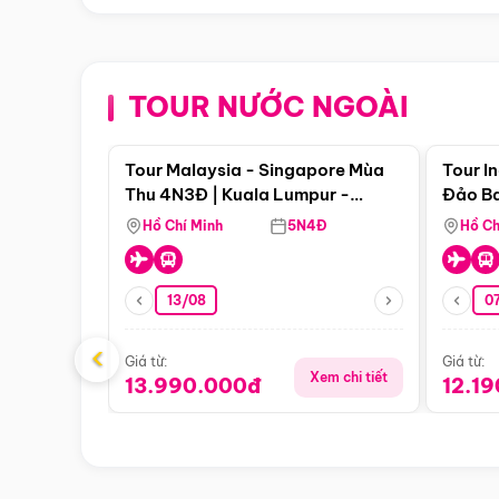
TOUR NƯỚC NGOÀI
Điểm nổi bật
Tour Malaysia - Singapore Mùa
Tour I
Thu 4N3Đ | Kuala Lumpur -
Đảo Ba
Malacca - Johor Baru -
Pengli
Hồ Chí Minh
5N4Đ
Hồ Ch
Singapore
13/08
07
‹
Giá từ:
Giá từ:
Xem chi tiết
13.990.000đ
12.1