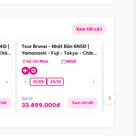
Xem tất cả
 bật
Điểm nổi bật
4Đ |
Tour Brunei - Nhật Bản 6N5Đ |
Tour Campu
 Châu
Yamanashi - Fuji - Tokyo - Chiba
Siem Reap -
- Freeday
Hồ Chí Minh
6N5Đ
Hồ Chí Minh
01/09
20/10
13/08
›
Giá từ:
Giá từ:
tiết
Xem chi tiết
33.499.000đ
5.650.00