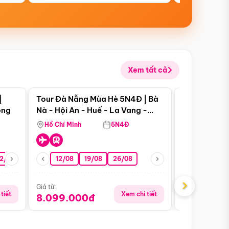
Xem tất cả
 bật
Điểm nổi bật
|
Tour Đà Nẵng Mùa Hè 5N4Đ | Bà
Tour Đà Nẵn
ong
Nà - Hội An - Huế - La Vang -
Nà - Hội An
Động Thiên Đường
Nha
Hồ Chí Minh
5N4Đ
Hồ Chí Minh
2/08
26/08
05/09
12/08
19/08
09/09
26/08
12/09
13/08
›
Giá từ:
Giá từ:
tiết
Xem chi tiết
8.099.000đ
6.899.00