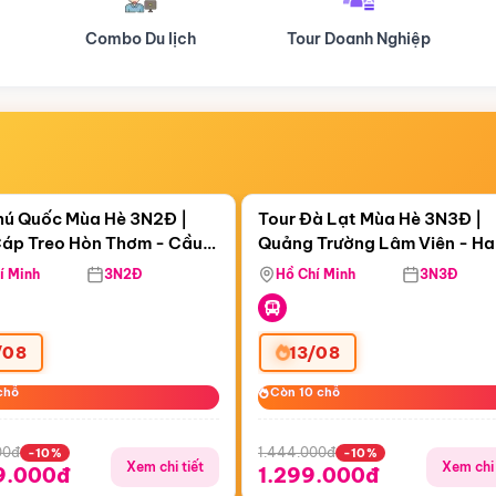
Tour Doanh Nghiệp
Du lịch Hành Hương
Điểm nổi bật
Điểm nổi
ngày 21:17:36
Còn
04 ngày 21:17:36
hú Quốc Mùa Hè 3N2Đ |
Tour Đà Lạt Mùa Hè 3N3Đ |
áp Treo Hòn Thơm - Cầu
Quảng Trường Lâm Viên - H
áp Treo Hòn Thơm
Công Viên Nước Aquatopia
Hill - Puppy Farm
í Minh
3N2Đ
Hồ Chí Minh
3N3Đ
/08
13/08
chỗ
chỗ
Còn 10 chỗ
Còn 10 chỗ
00đ
1.444.000đ
-10%
-10%
Xem chi tiết
Xem chi 
9.000đ
1.299.000đ