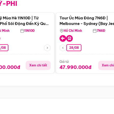
Ỹ-PHI
Điểm nổi bật
Điểm nổi
ỹ Mùa Hè 11N10Đ | Từ
Tour Úc Mùa Đông 7N6Đ |
Phố Sôi Động Đến Kỳ Quan
Melbourne - Sydney (Bay Je
Nhiên Mỹ
Airways)
í Minh
11N10Đ
Hồ Chí Minh
7N6Đ
4/08
28/08
Giá từ:
Xem chi tiết
Xem chi 
900.000đ
47.990.000đ