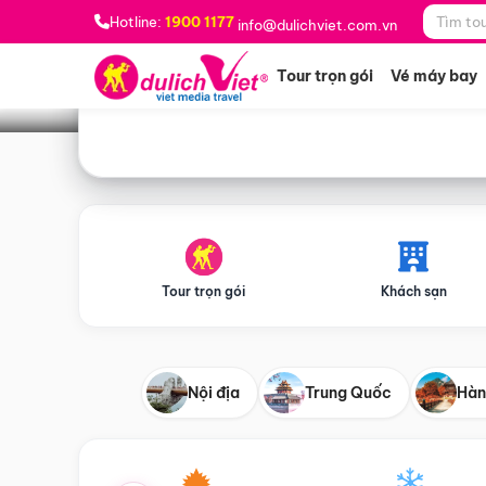
Bạn muốn đi đâu?
*
Hotline:
1900 1177
info@dulichviet.com.vn
Tour trọn gói
Vé máy bay
Tour trọn gói
Khách sạn
Nội địa
Trung Quốc
Hàn