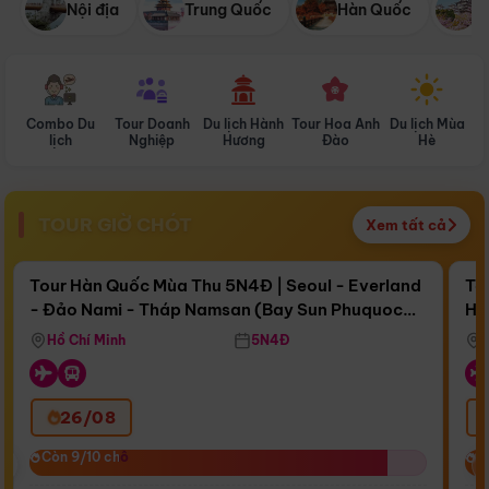
Nội địa
Trung Quốc
Hàn Quốc
N
Combo Du
Tour Doanh
Du lịch Hành
Tour Hoa Anh
Du lịch Mùa
D
lịch
Nghiệp
Hương
Đào
Hè
TOUR GIỜ CHÓT
Xem tất cả
Điểm nổi bật
Còn
17 ngày 16:43:39
Cò
Tour Hàn Quốc Mùa Thu 5N4Đ | Seoul - Everland
To
- Đảo Nami - Tháp Namsan (Bay Sun Phuquoc
Hò
Bay Sun Phuquoc Airways
Tặ
Airways)
Aq
Hồ Chí Minh
5N4Đ
26/08
‹
Còn 9/10 chỗ
Còn 9/10 chỗ
C
C