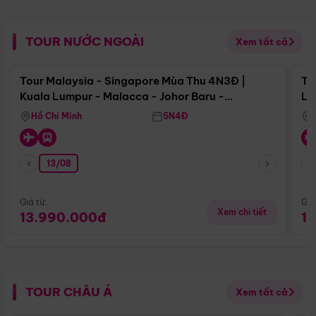
TOUR NƯỚC NGOÀI
Xem tất cả
Điểm nổi bật
Tour Malaysia - Singapore Mùa Thu 4N3Đ |
To
Kuala Lumpur - Malacca - Johor Baru -
Lử
Singapore
Hồ Chí Minh
5N4Đ
13/08
Giá từ:
Giá
Xem chi tiết
13.990.000đ
1
TOUR CHÂU Á
Xem tất cả
Điểm nổi bật