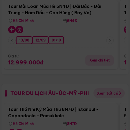
Tour Đài Loan Mùa Hè 5N4Đ | Đài Bắc - Đài
To
Trung - Nam Đầu - Cao Hùng ( Bay Vn)
Tr
Hồ Chí Minh
5N4Đ
13/08
12/09
01/10
Giá từ:
Giá
Xem chi tiết
12.999.000đ
1
TOUR DU LỊCH ÂU-ÚC-MỸ-PHI
Xem tất cả
Điểm nổi bật
Tour Thổ Nhĩ Kỳ Mùa Thu 8N7Đ | Istanbul -
To
Cappadocia - Pamukkale
Đế
Hồ Chí Minh
8N7Đ