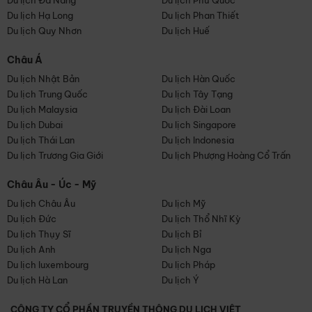
Du lịch Đà Nẵng
Du lịch Phú Quốc
Du lịch Hạ Long
Du lịch Phan Thiết
Du lịch Quy Nhơn
Du lịch Huế
Châu Á
Du lịch Nhật Bản
Du lịch Hàn Quốc
Du lịch Trung Quốc
Du lịch Tây Tạng
Du lịch Malaysia
Du lịch Đài Loan
Du lịch Dubai
Du lịch Singapore
Du lịch Thái Lan
Du lịch Indonesia
Du lịch Trương Gia Giới
Du lịch Phượng Hoàng Cổ Trấn
Châu Âu - Úc - Mỹ
Du lịch Châu Âu
Du lịch Mỹ
Du lịch Đức
Du lịch Thổ Nhĩ Kỳ
Du lịch Thụy Sĩ
Du lịch Bỉ
Du lịch Anh
Du lịch Nga
Du lịch luxembourg
Du lịch Pháp
Du lịch Hà Lan
Du lịch Ý
CÔNG TY CỔ PHẦN TRUYỀN THÔNG DU LỊCH VIỆT