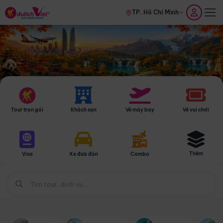
TP. Hồ Chí Minh
Tour trọn gói
Khách sạn
Vé máy bay
Vé vui chơi
Thêm
Visa
Xe đưa đón
Combo