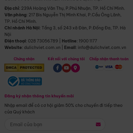
Địa chỉ
: 239A Hoàng Văn Thụ, P.Phú Nhuận, TP. Hồ Chí Minh.
Văn phòng
:
217 Bis Nguyễn Thị Minh Khai, P.Cầu Ông Lãnh,
TP. Hồ Chí Minh.
Chi nhánh Hà Nội
:
Tầng 3, số 243 xã Đàn, P.Đống Đa, TP. Hà
Nội
Điện thoại
:
028 73056789
|
Hotline
:
1900 1177
Website
:
dulichviet.com.vn
|
Email
:
info@dulichviet.com.vn
Chứng nhận
Kết nối với chúng tôi
Chấp nhận thanh toán
Đăng ký nhận thông tin khuyến mãi
Nhập email để có cơ hội giảm 50% cho chuyến đi tiếp theo
của Quý khách