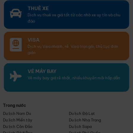
THUÊ XE
Dịch vụ thuê xe giá tốt từ các nhà xe uy tín và chu
đáo
VISA
Dịch vụ Visa nhanh, rẻ. Visa trọn gói, thủ tục đơn
giản
VÉ MÁY BAY
Vé máy bay giá rẻ nhất, nhiều khuyến mãi hấp dẫn
Trong nước
Du lịch Nam Du
Du lịch Đà Lạt
Du lịch Miền tây
Du lịch Nha Trang
Du lịch Côn Đảo
Du lịch Sapa