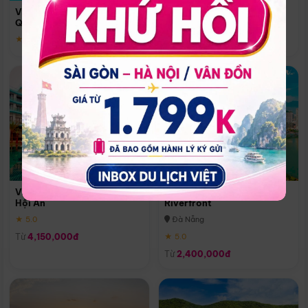
Quoc
Vinpearl Resort & Spa Phu
Phú Quốc
Quoc
★ 5.0
★ 5.0
Vinpearl Resort & Golf Nam
Melia Vinpearl Danang
Hội An
Riverfront
★ 5.0
Đà Nẵng
Từ
4,150,000đ
★ 5.0
Từ
2,400,000đ