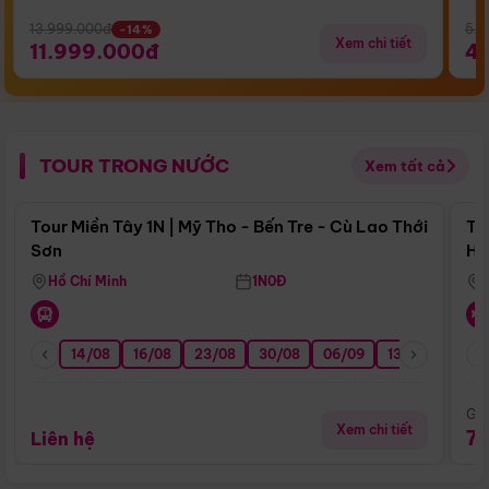
13.999.000đ
5.5
-14%
Xem chi tiết
11.999.000đ
4
TOUR TRONG NƯỚC
Xem tất cả
Điểm nổi bật
Tour Miền Tây 1N | Mỹ Tho - Bến Tre - Cù Lao Thới
To
Sơn
Hu
Hồ Chí Minh
1N0Đ
14/08
16/08
23/08
30/08
06/09
13/09
20/0
Giá
Xem chi tiết
7
Liên hệ