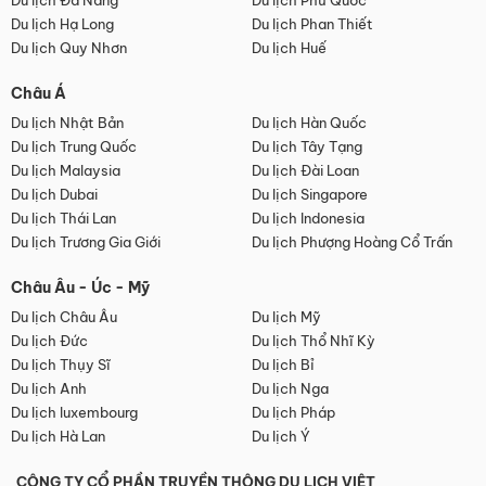
Du lịch Đà Nẵng
Du lịch Phú Quốc
Du lịch Hạ Long
Du lịch Phan Thiết
Du lịch Quy Nhơn
Du lịch Huế
Châu Á
Du lịch Nhật Bản
Du lịch Hàn Quốc
Du lịch Trung Quốc
Du lịch Tây Tạng
Du lịch Malaysia
Du lịch Đài Loan
Du lịch Dubai
Du lịch Singapore
Du lịch Thái Lan
Du lịch Indonesia
Du lịch Trương Gia Giới
Du lịch Phượng Hoàng Cổ Trấn
Châu Âu - Úc - Mỹ
Du lịch Châu Âu
Du lịch Mỹ
Du lịch Đức
Du lịch Thổ Nhĩ Kỳ
Du lịch Thụy Sĩ
Du lịch Bỉ
Du lịch Anh
Du lịch Nga
Du lịch luxembourg
Du lịch Pháp
Du lịch Hà Lan
Du lịch Ý
CÔNG TY CỔ PHẦN TRUYỀN THÔNG DU LỊCH VIỆT