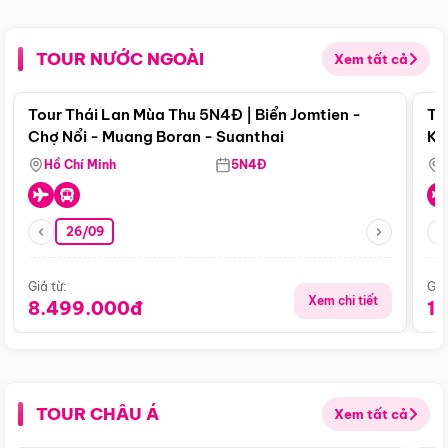
TOUR NƯỚC NGOÀI
Xem tất cả
Điểm nổi bật
Tour Thái Lan Mùa Thu 5N4Đ | Biển Jomtien -
To
Chợ Nổi - Muang Boran - Suanthai
Ku
Si
Hồ Chí Minh
5N4Đ
26/09
Giá từ:
Giá
Xem chi tiết
8.499.000đ
1
TOUR CHÂU Á
Xem tất cả
Điểm nổi bật