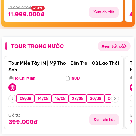
13.999.000đ
-14%
Xem chi tiết
11.999.000đ
4
TOUR TRONG NƯỚC
Xem tất cả
Điểm nổi bật
Tour Miền Tây 1N | Mỹ Tho - Bến Tre - Cù Lao Thới
To
Sơn
Hu
Hồ Chí Minh
1N0Đ
09/08
14/08
16/08
23/08
30/08
06/09
13/0
Giá từ:
Giá
Xem chi tiết
399.000đ
7