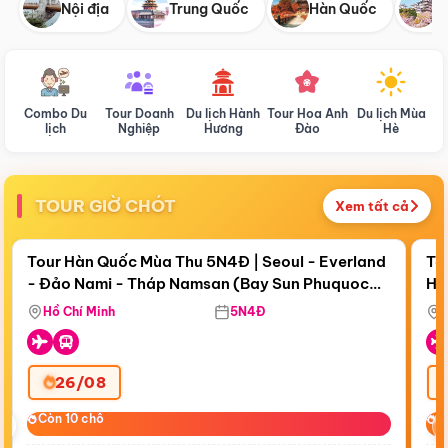
Nội địa
Trung Quốc
Hàn Quốc
N
Combo Du
Tour Doanh
Du lịch Hành
Tour Hoa Anh
Du lịch Mùa
D
lịch
Nghiệp
Hương
Đào
Hè
TOUR GIỜ CHÓT
Xem tất cả
Điểm nổi bật
Còn
19 ngày 08:11:18
Cò
Tour Hàn Quốc Mùa Thu 5N4Đ | Seoul - Everland
To
- Đảo Nami - Tháp Namsan (Bay Sun Phuquoc
Hò
Tặ
Airways)
Aq
Hồ Chí Minh
5N4Đ
26/08
‹
Còn 10 chỗ
Còn 10 chỗ
C
C