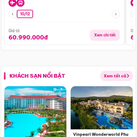
10/12
Giá từ:
Giá
Xem chi tiết
60.990.000đ
6
KHÁCH SẠN NỔI BẬT
Xem tất cả
Vinpearl Wonderworld Phu