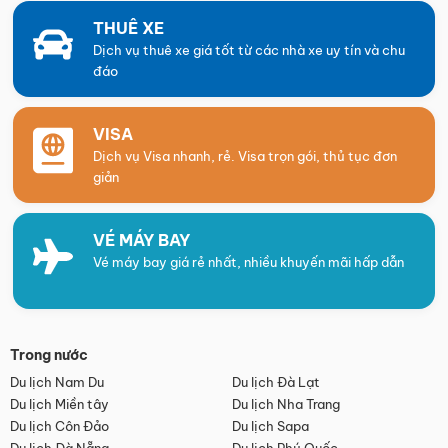
THUÊ XE
Dịch vụ thuê xe giá tốt từ các nhà xe uy tín và chu
đáo
VISA
Dịch vụ Visa nhanh, rẻ. Visa trọn gói, thủ tục đơn
giản
VÉ MÁY BAY
Vé máy bay giá rẻ nhất, nhiều khuyến mãi hấp dẫn
Trong nước
Du lịch Nam Du
Du lịch Đà Lạt
Du lịch Miền tây
Du lịch Nha Trang
Du lịch Côn Đảo
Du lịch Sapa