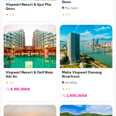
Quoc
Vinpearl Resort & Spa Phu
Phú Quốc
Quoc
★ 5.0
★ 5.0
Vinpearl Resort & Golf Nam
Melia Vinpearl Danang
Hội An
Riverfront
★ 5.0
Đà Nẵng
Từ
4,150,000đ
★ 5.0
Từ
2,400,000đ