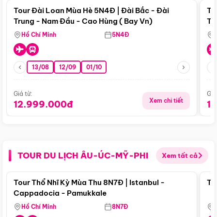
Tour Đài Loan Mùa Hè 5N4Đ | Đài Bắc - Đài
To
Trung - Nam Đầu - Cao Hùng ( Bay Vn)
Tr
Hồ Chí Minh
5N4Đ
13/08
12/09
01/10
Giá từ:
Giá
Xem chi tiết
12.999.000đ
1
TOUR DU LỊCH ÂU-ÚC-MỸ-PHI
Xem tất cả
Điểm nổi bật
Tour Thổ Nhĩ Kỳ Mùa Thu 8N7Đ | Istanbul -
To
Cappadocia - Pamukkale
Hồ Chí Minh
8N7Đ