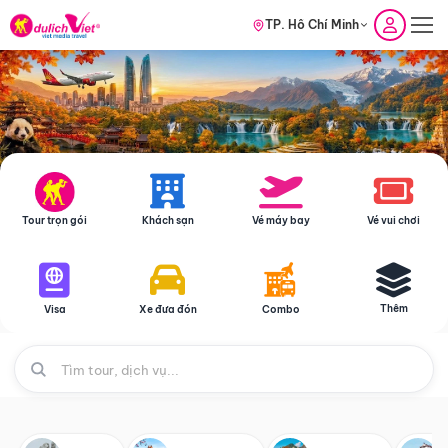
TP. Hồ Chí Minh
Tour trọn gói
Khách sạn
Vé máy bay
Vé vui chơi
Thêm
Visa
Xe đưa đón
Combo