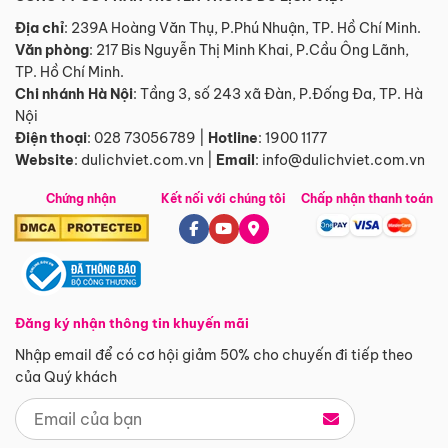
Địa chỉ
: 239A Hoàng Văn Thụ, P.Phú Nhuận, TP. Hồ Chí Minh.
Văn phòng
:
217 Bis Nguyễn Thị Minh Khai, P.Cầu Ông Lãnh,
TP. Hồ Chí Minh.
Chi nhánh Hà Nội
:
Tầng 3, số 243 xã Đàn, P.Đống Đa, TP. Hà
Nội
Điện thoại
:
028 73056789
|
Hotline
:
1900 1177
Website
:
dulichviet.com.vn
|
Email
:
info@dulichviet.com.vn
Chứng nhận
Kết nối với chúng tôi
Chấp nhận thanh toán
Đăng ký nhận thông tin khuyến mãi
Nhập email để có cơ hội giảm 50% cho chuyến đi tiếp theo
của Quý khách