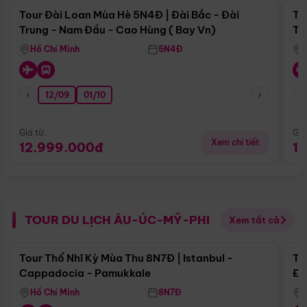
Tour Đài Loan Mùa Hè 5N4Đ | Đài Bắc - Đài
To
Trung - Nam Đầu - Cao Hùng ( Bay Vn)
Tr
Hồ Chí Minh
5N4Đ
12/09
01/10
Giá từ:
Giá
Xem chi tiết
12.999.000đ
1
TOUR DU LỊCH ÂU-ÚC-MỸ-PHI
Xem tất cả
Điểm nổi bật
Tour Thổ Nhĩ Kỳ Mùa Thu 8N7Đ | Istanbul -
To
Cappadocia - Pamukkale
Đế
Hồ Chí Minh
8N7Đ