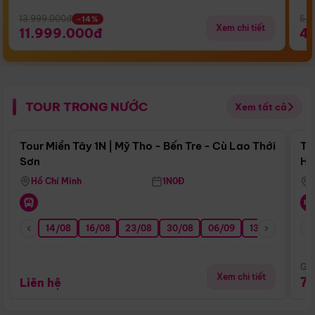
13.999.000đ
5.5
-14%
Xem chi tiết
11.999.000đ
4
TOUR TRONG NƯỚC
Xem tất cả
Điểm nổi bật
Tour Miền Tây 1N | Mỹ Tho - Bến Tre - Cù Lao Thới
To
Sơn
Hu
Hồ Chí Minh
1N0Đ
14/08
16/08
23/08
30/08
06/09
13/09
20/0
Giá
Xem chi tiết
7
Liên hệ