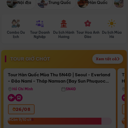
Nội địa
Trung Quốc
Hàn Quốc
N
Combo Du
Tour Doanh
Du lịch Hành
Tour Hoa Anh
Du lịch Mùa
D
lịch
Nghiệp
Hương
Đào
Hè
TOUR GIỜ CHÓT
Xem tất cả
Điểm nổi bật
Còn
16 ngày 10:50:22
Cò
Tour Hàn Quốc Mùa Thu 5N4Đ | Seoul - Everland
To
- Đảo Nami - Tháp Namsan (Bay Sun Phuquoc
Hò
Bay Sun Phuquoc Airways
Tặ
Airways)
Aq
Hồ Chí Minh
5N4Đ
26/08
‹
Còn 9/10 chỗ
Còn 9/10 chỗ
C
C