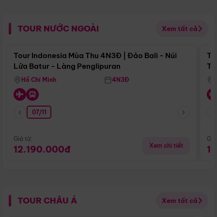
TOUR NƯỚC NGOÀI
Xem tất cả
Điểm nổi bật
Tour Indonesia Mùa Thu 4N3Đ | Đảo Bali - Núi
To
Lửa Batur - Làng Penglipuran
Tr
Hồ Chí Minh
4N3Đ
07/11
Giá từ:
Giá
Xem chi tiết
12.190.000đ
1
TOUR CHÂU Á
Xem tất cả
Điểm nổi bật