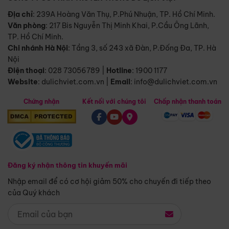
Địa chỉ
: 239A Hoàng Văn Thụ, P.Phú Nhuận, TP. Hồ Chí Minh.
Văn phòng
:
217 Bis Nguyễn Thị Minh Khai, P.Cầu Ông Lãnh,
TP. Hồ Chí Minh.
Chi nhánh Hà Nội
:
Tầng 3, số 243 xã Đàn, P.Đống Đa, TP. Hà
Nội
Điện thoại
:
028 73056789
|
Hotline
:
1900 1177
Website
:
dulichviet.com.vn
|
Email
:
info@dulichviet.com.vn
Chứng nhận
Kết nối với chúng tôi
Chấp nhận thanh toán
Đăng ký nhận thông tin khuyến mãi
Nhập email để có cơ hội giảm 50% cho chuyến đi tiếp theo
của Quý khách