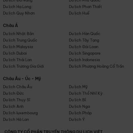
Du lịch Đà Nẵng
Du lịch Phú Quốc
Du lịch Hạ Long
Du lịch Phan Thiết
Du lịch Quy Nhơn
Du lịch Huế
Châu Á
Du lịch Nhật Bản
Du lịch Hàn Quốc
Du lịch Trung Quốc
Du lịch Tây Tạng
Du lịch Malaysia
Du lịch Đài Loan
Du lịch Dubai
Du lịch Singapore
Du lịch Thái Lan
Du lịch Indonesia
Du lịch Trương Gia Giới
Du lịch Phượng Hoàng Cổ Trấn
Châu Âu - Úc - Mỹ
Du lịch Châu Âu
Du lịch Mỹ
Du lịch Đức
Du lịch Thổ Nhĩ Kỳ
Du lịch Thụy Sĩ
Du lịch Bỉ
Du lịch Anh
Du lịch Nga
Du lịch luxembourg
Du lịch Pháp
Du lịch Hà Lan
Du lịch Ý
CÔNG TY CỔ PHẦN TRUYỀN THÔNG DU LỊCH VIỆT