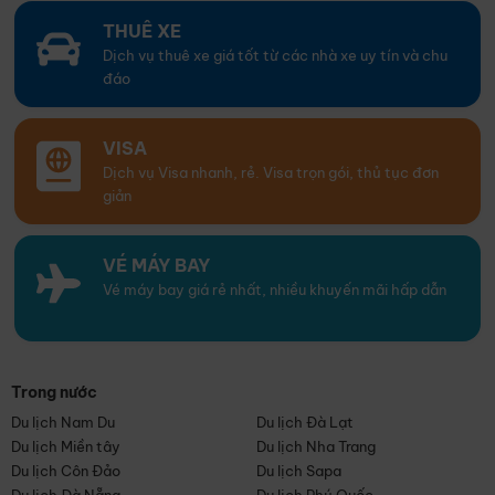
THUÊ XE
Dịch vụ thuê xe giá tốt từ các nhà xe uy tín và chu
đáo
VISA
Dịch vụ Visa nhanh, rẻ. Visa trọn gói, thủ tục đơn
giản
VÉ MÁY BAY
Vé máy bay giá rẻ nhất, nhiều khuyến mãi hấp dẫn
Trong nước
Du lịch Nam Du
Du lịch Đà Lạt
Du lịch Miền tây
Du lịch Nha Trang
Du lịch Côn Đảo
Du lịch Sapa