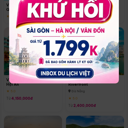
Quoc
Vinpearl Resort & Spa Phu
Phú Quốc
Quoc
★ 5.0
★ 5.0
Vinpearl Resort & Golf Nam
Melia Vinpearl Danang
Hội An
Riverfront
★ 5.0
Đà Nẵng
Từ
4,150,000đ
★ 5.0
Từ
2,400,000đ