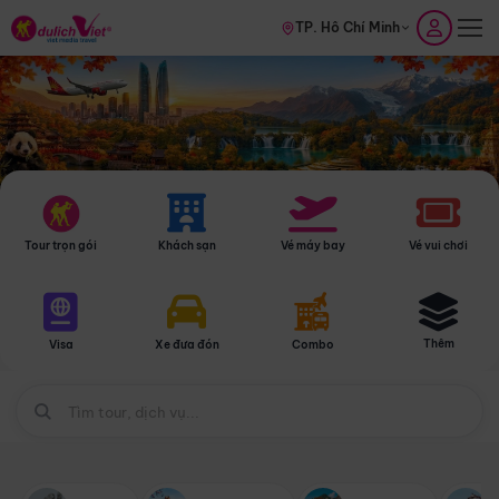
TP. Hồ Chí Minh
Tour trọn gói
Khách sạn
Vé máy bay
Vé vui chơi
Thêm
Visa
Xe đưa đón
Combo