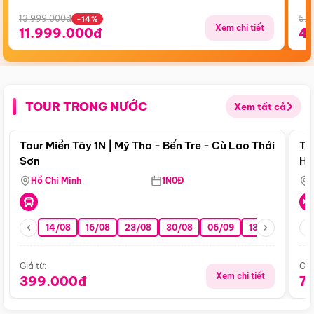
13.999.000đ
5.5
-14%
Xem chi tiết
11.999.000đ
4
TOUR TRONG NƯỚC
Xem tất cả
Điểm nổi bật
Tour Miền Tây 1N | Mỹ Tho - Bến Tre - Cù Lao Thới
To
Sơn
Hu
Hồ Chí Minh
1N0Đ
14/08
16/08
23/08
30/08
06/09
13/09
20/0
Giá từ:
Giá
Xem chi tiết
399.000đ
7