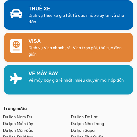
THUÊ XE
Dịch vụ thuê xe giá tốt từ các nhà xe uy tín và chu
đáo
VISA
Dịch vụ Visa nhanh, rẻ. Visa trọn gói, thủ tục đơn
giản
VÉ MÁY BAY
Vé máy bay giá rẻ nhất, nhiều khuyến mãi hấp dẫn
Trong nước
Du lịch Nam Du
Du lịch Đà Lạt
Du lịch Miền tây
Du lịch Nha Trang
Du lịch Côn Đảo
Du lịch Sapa