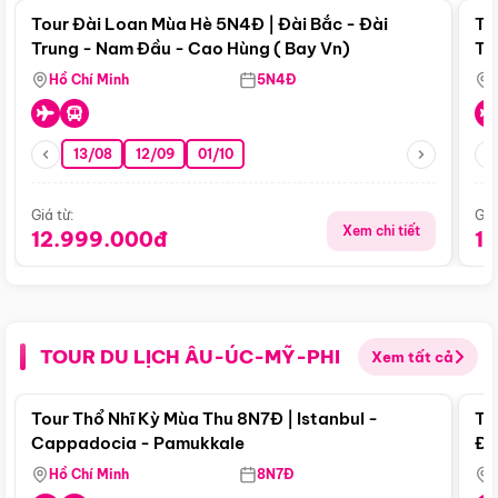
Tour Đài Loan Mùa Hè 5N4Đ | Đài Bắc - Đài
To
Trung - Nam Đầu - Cao Hùng ( Bay Vn)
Tr
Hồ Chí Minh
5N4Đ
13/08
12/09
01/10
Giá từ:
Giá
Xem chi tiết
12.999.000đ
1
TOUR DU LỊCH ÂU-ÚC-MỸ-PHI
Xem tất cả
Điểm nổi bật
Tour Thổ Nhĩ Kỳ Mùa Thu 8N7Đ | Istanbul -
To
Cappadocia - Pamukkale
Đế
Hồ Chí Minh
8N7Đ