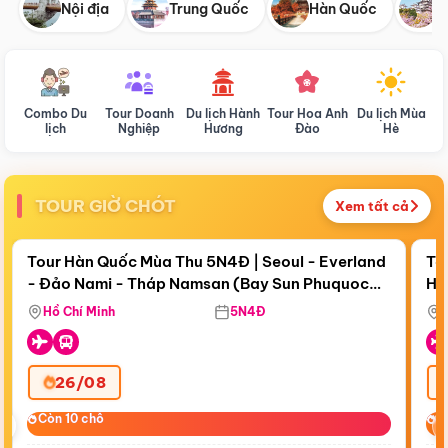
Nội địa
Trung Quốc
Hàn Quốc
N
Combo Du
Tour Doanh
Du lịch Hành
Tour Hoa Anh
Du lịch Mùa
D
lịch
Nghiệp
Hương
Đào
Hè
TOUR GIỜ CHÓT
Xem tất cả
Điểm nổi bật
Còn
18 ngày 01:58:19
Cò
Tour Hàn Quốc Mùa Thu 5N4Đ | Seoul - Everland
To
- Đảo Nami - Tháp Namsan (Bay Sun Phuquoc
Hò
Bay Sun Phuquoc Airways
Tặ
Airways)
Aq
Hồ Chí Minh
5N4Đ
26/08
‹
Còn 10 chỗ
Còn 10 chỗ
C
C