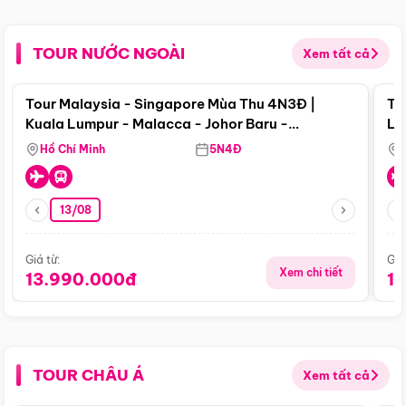
TOUR NƯỚC NGOÀI
Xem tất cả
Điểm nổi bật
Tour Malaysia - Singapore Mùa Thu 4N3Đ |
To
Kuala Lumpur - Malacca - Johor Baru -
Lử
Singapore
Hồ Chí Minh
5N4Đ
13/08
Giá từ:
Giá
Xem chi tiết
13.990.000đ
1
TOUR CHÂU Á
Xem tất cả
Điểm nổi bật