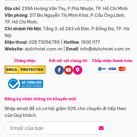
Địa chỉ
: 239A Hoàng Văn Thụ, P.Phú Nhuận, TP. Hồ Chí Minh.
Văn phòng
:
217 Bis Nguyễn Thị Minh Khai, P.Cầu Ông Lãnh,
TP. Hồ Chí Minh.
Chi nhánh Hà Nội
:
Tầng 3, số 243 xã Đàn, P.Đống Đa, TP. Hà
Nội
Điện thoại
:
028 73056789
|
Hotline
:
1900 1177
Website
:
dulichviet.com.vn
|
Email
:
info@dulichviet.com.vn
Chứng nhận
Kết nối với chúng tôi
Chấp nhận thanh toán
Đăng ký nhận thông tin khuyến mãi
Nhập email để có cơ hội giảm 50% cho chuyến đi tiếp theo
của Quý khách