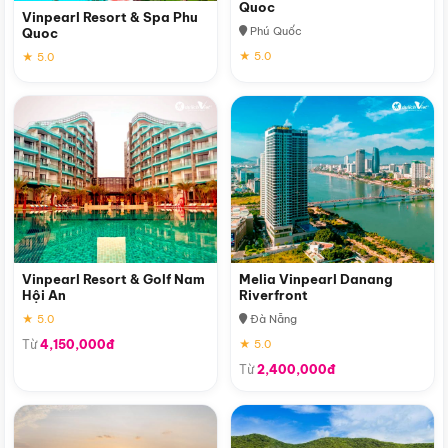
Quoc
Vinpearl Resort & Spa Phu
Phú Quốc
Quoc
★ 5.0
★ 5.0
Vinpearl Resort & Golf Nam
Melia Vinpearl Danang
Hội An
Riverfront
★ 5.0
Đà Nẵng
Từ
4,150,000đ
★ 5.0
Từ
2,400,000đ