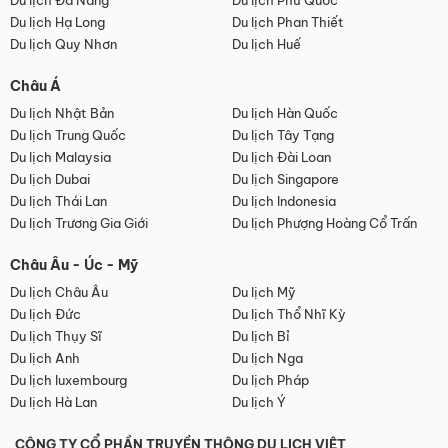
Du lịch Đà Nẵng
Du lịch Phú Quốc
Du lịch Hạ Long
Du lịch Phan Thiết
Du lịch Quy Nhơn
Du lịch Huế
Châu Á
Du lịch Nhật Bản
Du lịch Hàn Quốc
Du lịch Trung Quốc
Du lịch Tây Tạng
Du lịch Malaysia
Du lịch Đài Loan
Du lịch Dubai
Du lịch Singapore
Du lịch Thái Lan
Du lịch Indonesia
Du lịch Trương Gia Giới
Du lịch Phượng Hoàng Cổ Trấn
Châu Âu - Úc - Mỹ
Du lịch Châu Âu
Du lịch Mỹ
Du lịch Đức
Du lịch Thổ Nhĩ Kỳ
Du lịch Thụy Sĩ
Du lịch Bỉ
Du lịch Anh
Du lịch Nga
Du lịch luxembourg
Du lịch Pháp
Du lịch Hà Lan
Du lịch Ý
CÔNG TY CỔ PHẦN TRUYỀN THÔNG DU LỊCH VIỆT