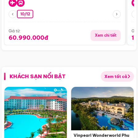
10/12
Giá từ:
Giá
Xem chi tiết
60.990.000đ
1
KHÁCH SẠN NỔI BẬT
Xem tất cả
Vinpearl Wonderworld Phu