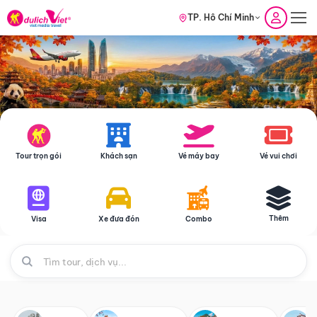
TP. Hồ Chí Minh
Tour trọn gói
Khách sạn
Vé máy bay
Vé vui chơi
Thêm
Visa
Xe đưa đón
Combo