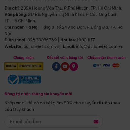
Địa chỉ
: 239A Hoàng Văn Thụ, P.Phú Nhuận, TP. Hồ Chí Minh.
Văn phòng
:
217 Bis Nguyễn Thị Minh Khai, P.Cầu Ông Lãnh,
TP. Hồ Chí Minh.
Chi nhánh Hà Nội
:
Tầng 3, số 243 xã Đàn, P.Đống Đa, TP. Hà
Nội
Điện thoại
:
028 73056789
|
Hotline
:
1900 1177
Website
:
dulichviet.com.vn
|
Email
:
info@dulichviet.com.vn
Chứng nhận
Kết nối với chúng tôi
Chấp nhận thanh toán
Đăng ký nhận thông tin khuyến mãi
Nhập email để có cơ hội giảm 50% cho chuyến đi tiếp theo
của Quý khách