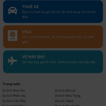
THUÊ XE
Dịch vụ thuê xe giá tốt từ các nhà xe uy tín và chu
đáo
VISA
Dịch vụ Visa nhanh, rẻ. Visa trọn gói, thủ tục đơn
giản
VÉ MÁY BAY
Vé máy bay giá rẻ nhất, nhiều khuyến mãi hấp dẫn
Trong nước
Du lịch Nam Du
Du lịch Đà Lạt
Du lịch Miền tây
Du lịch Nha Trang
Du lịch Côn Đảo
Du lịch Sapa