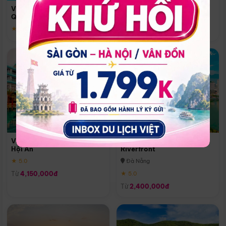
Quoc
Vinpearl Resort & Spa Phu
Phú Quốc
Quoc
★ 5.0
★ 5.0
Vinpearl Resort & Golf Nam
Melia Vinpearl Danang
Hội An
Riverfront
★ 5.0
Đà Nẵng
Từ
4,150,000đ
★ 5.0
Từ
2,400,000đ