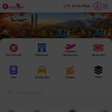
TP. Hồ Chí Minh
Tour trọn gói
Khách sạn
Vé máy bay
Vé vui chơi
Thêm
Visa
Xe đưa đón
Combo