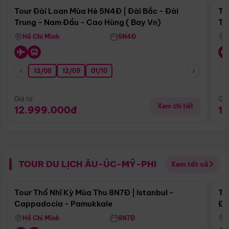
Tour Đài Loan Mùa Hè 5N4Đ | Đài Bắc - Đài
To
Trung - Nam Đầu - Cao Hùng ( Bay Vn)
Tr
Hồ Chí Minh
5N4Đ
13/08
12/09
01/10
Giá từ:
Giá
Xem chi tiết
12.999.000đ
1
TOUR DU LỊCH ÂU-ÚC-MỸ-PHI
Xem tất cả
Điểm nổi bật
Tour Thổ Nhĩ Kỳ Mùa Thu 8N7Đ | Istanbul -
To
Cappadocia - Pamukkale
Đế
Hồ Chí Minh
8N7Đ