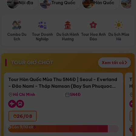
Nội địa
Trung Quốc
Hàn Quốc
N
Combo Du
Tour Doanh
Du lịch Hành
Tour Hoa Anh
Du lịch Mùa
D
lịch
Nghiệp
Hương
Đào
Hè
TOUR GIỜ CHÓT
Xem tất cả
Điểm nổi bật
Còn
17 ngày 09:10:30
Cò
Tour Hàn Quốc Mùa Thu 5N4Đ | Seoul - Everland
To
- Đảo Nami - Tháp Namsan (Bay Sun Phuquoc
Hò
Bay Sun Phuquoc Airways
Tặ
Airways)
Aq
Hồ Chí Minh
5N4Đ
26/08
‹
Còn 9/10 chỗ
Còn 9/10 chỗ
C
C