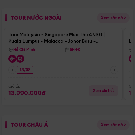
TOUR NƯỚC NGOÀI
Xem tất cả
Điểm nổi bật
Tour Malaysia - Singapore Mùa Thu 4N3Đ |
To
Kuala Lumpur - Malacca - Johor Baru -
Lử
Singapore
Hồ Chí Minh
5N4Đ
13/08
Giá từ:
Giá
Xem chi tiết
13.990.000đ
1
TOUR CHÂU Á
Xem tất cả
Điểm nổi bật