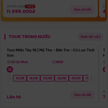
13.999.000đ
5.5
-14%
Xem chi tiết
11.999.000đ
4
TOUR TRONG NƯỚC
Xem tất cả
Điểm nổi bật
Tour Miền Tây 1N | Mỹ Tho - Bến Tre - Cù Lao Thới
To
Sơn
Hu
Hồ Chí Minh
1N0Đ
14/08
16/08
23/08
30/08
06/09
13/09
20/0
Giá
Xem chi tiết
7
Liên hệ