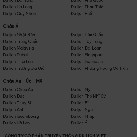
Du lịch Đà Nẵng
Du lịch Phú Quốc
Du lịch Hạ Long
Du lịch Phan Thiết
Du lịch Quy Nhơn
Du lịch Huế
Châu Á
Du lịch Nhật Bản
Du lịch Hàn Quốc
Du lịch Trung Quốc
Du lịch Tây Tạng
Du lịch Malaysia
Du lịch Đài Loan
Du lịch Dubai
Du lịch Singapore
Du lịch Thái Lan
Du lịch Indonesia
Du lịch Trương Gia Giới
Du lịch Phượng Hoàng Cổ Trấn
Châu Âu - Úc - Mỹ
Du lịch Châu Âu
Du lịch Mỹ
Du lịch Đức
Du lịch Thổ Nhĩ Kỳ
Du lịch Thụy Sĩ
Du lịch Bỉ
Du lịch Anh
Du lịch Nga
Du lịch luxembourg
Du lịch Pháp
Du lịch Hà Lan
Du lịch Ý
CÔNG TY CỔ PHẦN TRUYỀN THÔNG DU LỊCH VIỆT