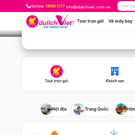
Bạn muốn đi đâu?
*
Hotline:
1900 1177
info@dulichviet.com.vn
Tour trọn gói
Vé máy bay
Tour trọn gói
Khách sạn
Nội địa
Trung Quốc
Hàn