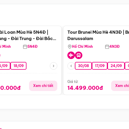
Điểm nổi bật
Điểm nổi
ài Loan Mùa Hè 5N4Đ |
Tour Brunei Mùa Hè 4N3Đ | B
ng - Đài Trung - Đài Bắc
Darussalam
j)
í Minh
5N4Đ
Hồ Chí Minh
4N3Đ
4/09
18/09
30/08
17/09
24/09
Giá từ:
Xem chi tiết
Xem chi 
90.000đ
14.499.000đ