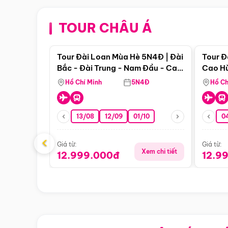
TOUR CHÂU Á
Điểm nổi bật
Tour Đài Loan Mùa Hè 5N4Đ | Đài
Tour Đ
Bắc - Đài Trung - Nam Đầu - Cao
Cao Hù
Hùng ( Bay Vn)
(Bay V
Hồ Chí Minh
5N4Đ
Hồ Ch
13/08
12/09
01/10
0
‹
Giá từ:
Giá từ:
Xem chi tiết
12.999.000đ
12.9