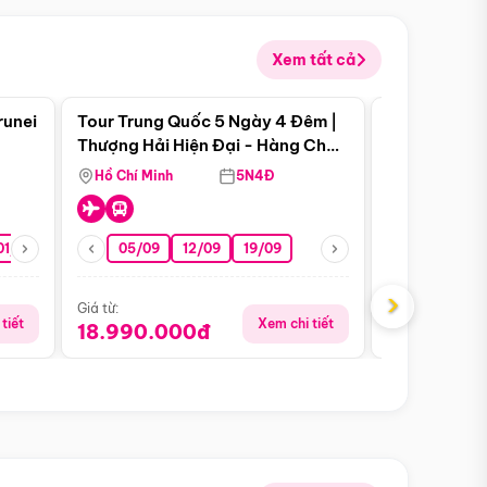
Xem tất cả
 bật
Điểm nổi bật
runei
Tour Trung Quốc 5 Ngày 4 Đêm |
Tour Trung 
Tour Hè
Thượng Hải Hiện Đại - Hàng Châu
Ân Thi - Trư
Nên Thơ - Ô Trấn Cổ Kính
Hồ Chí Minh
5N4Đ
Hồ Chí Minh
01/10
15/10
29/10
05/09
12/09
19/09
16/08
›
Giá từ:
Giá từ:
tiết
Xem chi tiết
18.990.000đ
16.990.0