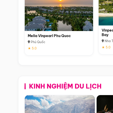
Vinpea
Bay
Melia Vinpearl Phu Quoc
Nha T
Phú Quốc
★ 5.0
★ 5.0
KINH NGHIỆM DU LỊCH