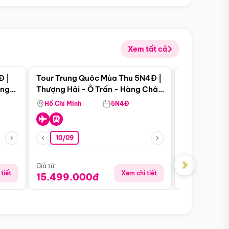
Xem tất cả
 bật
Điểm nổi bật
Đ |
Tour Trung Quôc Mùa Thu 5N4Đ |
Tour Trung
àng
Thượng Hải - Ô Trấn - Hàng Châu
| Thành Đô 
(Tour Không Shopping)
Viên Gấu Tr
Hồ Chí Minh
5N4Đ
Hồ Chí Minh
10/09
21/08
›
Giá từ:
Giá từ:
tiết
Xem chi tiết
15.499.000đ
16.999.0