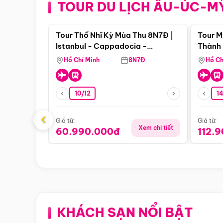
TOUR DU LỊCH ÂU-ÚC-M
Điểm nổi bật
Tour Thổ Nhĩ Kỳ Mùa Thu 8N7Đ |
Tour M
Istanbul - Cappadocia -
Thành 
Pamukkale
Thiên 
Hồ Chí Minh
8N7Đ
Hồ Ch
10/12
1
‹
Giá từ:
Giá từ:
Xem chi tiết
60.990.000đ
112.
KHÁCH SẠN NỔI BẬT