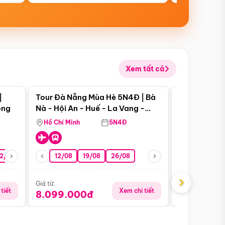
Xem tất cả
 bật
Điểm nổi bật
|
Tour Đà Nẵng Mùa Hè 5N4Đ | Bà
Tour Đà Nẵn
ong
Nà - Hội An - Huế - La Vang -
Nà - Hội An
Động Thiên Đường
Nha
Hồ Chí Minh
5N4Đ
Hồ Chí Minh
2/08
26/08
05/09
12/08
19/08
09/09
26/08
12/09
13/08
›
Giá từ:
Giá từ:
tiết
Xem chi tiết
8.099.000đ
6.899.00