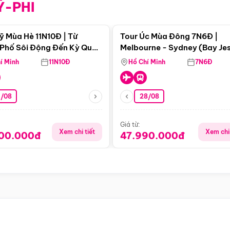
Ỹ-PHI
Điểm nổi bật
Điểm nổi
ỹ Mùa Hè 11N10Đ | Từ
Tour Úc Mùa Đông 7N6Đ |
Phố Sôi Động Đến Kỳ Quan
Melbourne - Sydney (Bay Je
Nhiên Mỹ
Airways)
í Minh
11N10Đ
Hồ Chí Minh
7N6Đ
4/08
28/08
Giá từ:
Xem chi tiết
Xem chi 
900.000đ
47.990.000đ