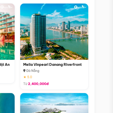
Hội An
Melia Vinpearl Danang Riverfront
Đà Nẵng
★ 5.0
Từ
2,400,000đ