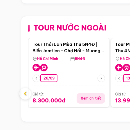
TOUR NƯỚC NGOÀI
Điểm nổi bật
Tour Thái Lan Mùa Thu 5N4Đ |
Tour M
Biển Jomtien - Chợ Nổi - Muang
Thu 4N
Boran - Suanthai (Bay Vietnam
Malacc
Hồ Chí Minh
5N4Đ
Hồ Ch
Airlines)
Singa
26/09
1
‹
Giá từ:
Giá từ:
Xem chi tiết
8.300.000đ
13.9