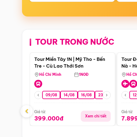
TOUR TRONG NƯỚC
Điểm nổi bật
Tour Miền Tây 1N | Mỹ Tho - Bến
Tour Đ
Tre - Cù Lao Thới Sơn
Nà - H
Nha
Hồ Chí Minh
1N0Đ
Hồ Ch
09/08
14/08
16/08
23/08
30/08
12
0
‹
Giá từ:
Giá từ:
Xem chi tiết
399.000đ
7.89