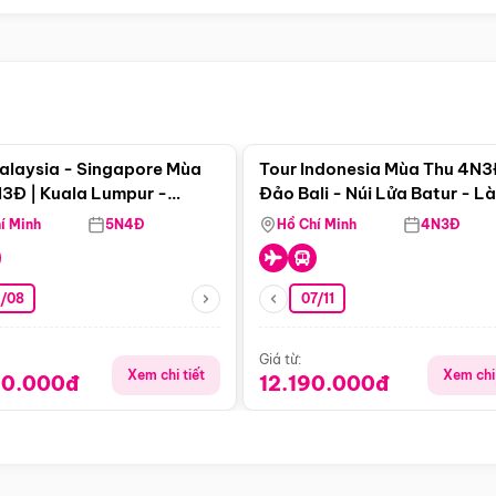
Điểm nổi bật
Điểm nổi
alaysia - Singapore Mùa
Tour Indonesia Mùa Thu 4N3
3Đ | Kuala Lumpur -
Đảo Bali - Núi Lửa Batur - L
a - Johor Baru -
Penglipuran
í Minh
5N4Đ
Hồ Chí Minh
4N3Đ
pore
3/08
07/11
Giá từ:
Xem chi tiết
Xem chi 
90.000đ
12.190.000đ