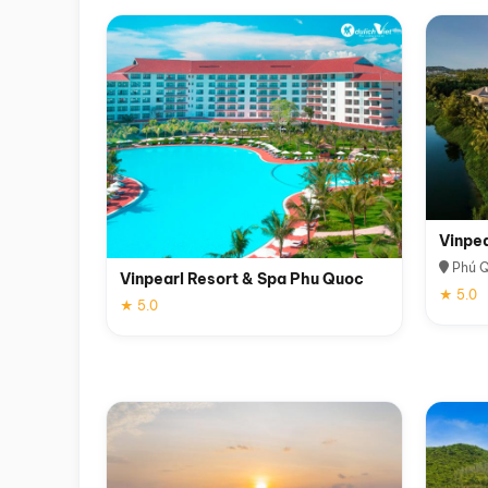
Vinpe
Phú 
Vinpearl Resort & Spa Phu Quoc
★ 5.0
★ 5.0