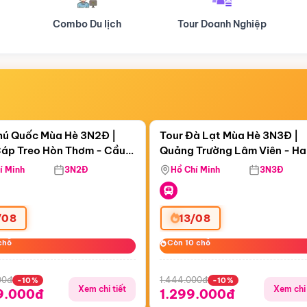
Tour Doanh Nghiệp
Du lịch Hành Hương
Điểm nổi bật
Điểm nổi
ngày 18:19:47
Còn
05 ngày 18:19:47
hú Quốc Mùa Hè 3N2Đ |
Tour Đà Lạt Mùa Hè 3N3Đ |
áp Treo Hòn Thơm - Cầu
Quảng Trường Lâm Viên - H
áp Treo Hòn Thơm
Công Viên Nước Aquatopia
Hill - Puppy Farm
í Minh
3N2Đ
Hồ Chí Minh
3N3Đ
/08
13/08
chỗ
chỗ
Còn 10 chỗ
Còn 10 chỗ
00đ
1.444.000đ
-10%
-10%
Xem chi tiết
Xem chi 
9.000đ
1.299.000đ