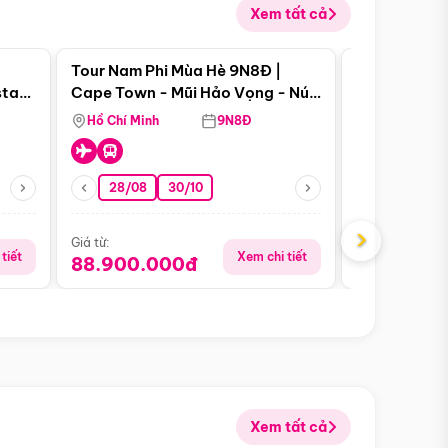
Xem tất cả
 bật
Điểm nổi bật
Tour Nam Phi Mùa Hè 9N8Đ |
Tour Mỹ Mùa
star
Cape Town - Mũi Hảo Vọng - Núi
Hoa Kỳ - Me
Bàn - Johannesburg - Pretoria -
Hồ Chí Minh
9N8Đ
Hồ Chí Minh
Safari - Lodge
28/08
30/10
29/08
›
Giá từ:
Giá từ:
tiết
Xem chi tiết
88.900.000đ
59.900.
Xem tất cả