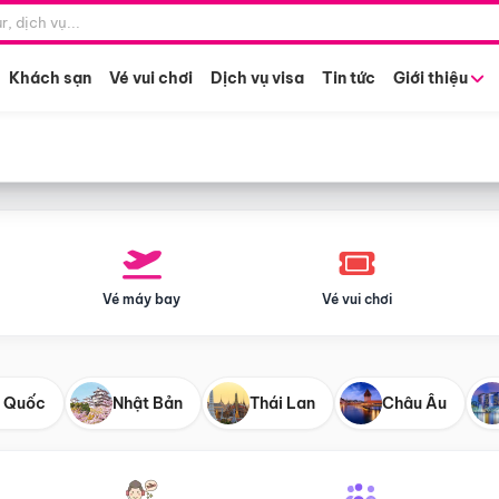
Điểm khởi hành
Tháng khở
Hồ Chí Minh
Bất kỳ 
Khách sạn
Vé vui chơi
Dịch vụ visa
Tin tức
Giới thiệu
Vé máy bay
Vé vui chơi
 Quốc
Nhật Bản
Thái Lan
Châu Âu