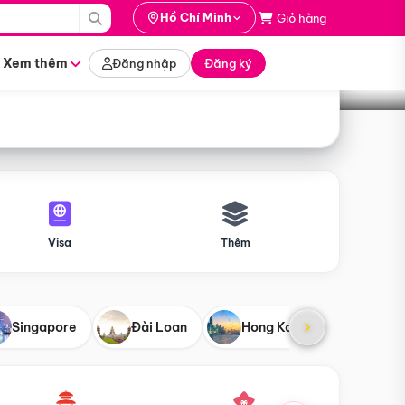
i hành
Hồ Chí Minh
Giỏ hàng
Tìm tour
tháng nào
Xem thêm
Đăng nhập
Đăng ký
Visa
Thêm
Singapore
Đài Loan
Hong Kong
Mỹ