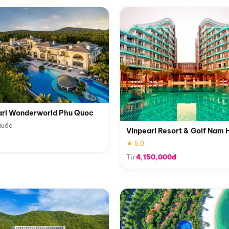
arl Wonderworld Phu Quoc
Quốc
Vinpearl Resort & Golf Nam 
★ 5.0
Từ
4,150,000đ