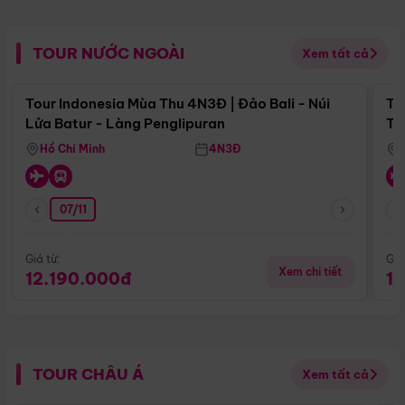
TOUR NƯỚC NGOÀI
Xem tất cả
Điểm nổi bật
Tour Indonesia Mùa Thu 4N3Đ | Đảo Bali - Núi
To
Lửa Batur - Làng Penglipuran
Tr
Hồ Chí Minh
4N3Đ
07/11
Giá từ:
Giá
Xem chi tiết
12.190.000đ
1
TOUR CHÂU Á
Xem tất cả
Điểm nổi bật