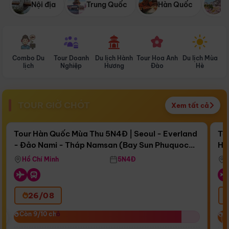
Nội địa
Trung Quốc
Hàn Quốc
N
Combo Du
Tour Doanh
Du lịch Hành
Tour Hoa Anh
Du lịch Mùa
D
lịch
Nghiệp
Hương
Đào
Hè
TOUR GIỜ CHÓT
Xem tất cả
Điểm nổi bật
Còn
15 ngày 21:57:40
Cò
Tour Hàn Quốc Mùa Thu 5N4Đ | Seoul - Everland
To
- Đảo Nami - Tháp Namsan (Bay Sun Phuquoc
Hò
Bay Sun Phuquoc Airways
Tặ
Airways)
Aq
Hồ Chí Minh
5N4Đ
26/08
‹
Còn 9/10 chỗ
Còn 9/10 chỗ
C
C