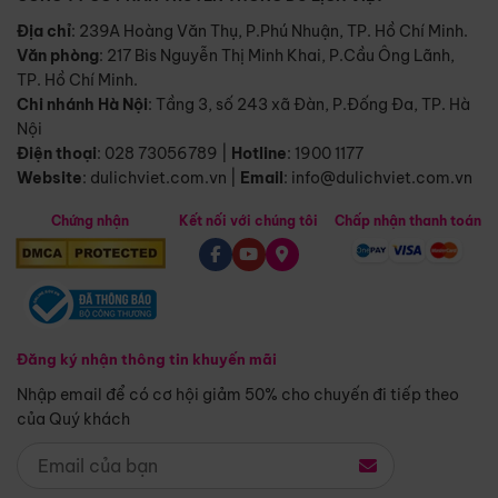
Địa chỉ
: 239A Hoàng Văn Thụ, P.Phú Nhuận, TP. Hồ Chí Minh.
Văn phòng
:
217 Bis Nguyễn Thị Minh Khai, P.Cầu Ông Lãnh,
TP. Hồ Chí Minh.
Chi nhánh Hà Nội
:
Tầng 3, số 243 xã Đàn, P.Đống Đa, TP. Hà
Nội
Điện thoại
:
028 73056789
|
Hotline
:
1900 1177
Website
:
dulichviet.com.vn
|
Email
:
info@dulichviet.com.vn
Chứng nhận
Kết nối với chúng tôi
Chấp nhận thanh toán
Đăng ký nhận thông tin khuyến mãi
Nhập email để có cơ hội giảm 50% cho chuyến đi tiếp theo
của Quý khách