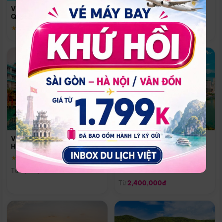
Quoc
Vinpearl Resort & Spa Phu
Phú Quốc
Quoc
★ 5.0
★ 5.0
Vinpearl Resort & Golf Nam
Melia Vinpearl Danang
Hội An
Riverfront
★ 5.0
Đà Nẵng
Từ
4,150,000đ
★ 5.0
Từ
2,400,000đ