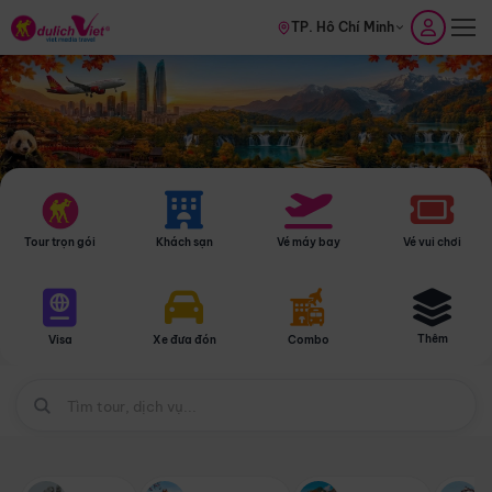
TP. Hồ Chí Minh
Tour trọn gói
Khách sạn
Vé máy bay
Vé vui chơi
Thêm
Visa
Xe đưa đón
Combo