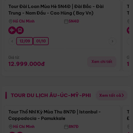
Tour Đài Loan Mùa Hè 5N4Đ | Đài Bắc - Đài
To
Trung - Nam Đầu - Cao Hùng ( Bay Vn)
Tr
Hồ Chí Minh
5N4Đ
12/09
01/10
Giá từ:
Giá
Xem chi tiết
12.999.000đ
1
TOUR DU LỊCH ÂU-ÚC-MỸ-PHI
Xem tất cả
Điểm nổi bật
Tour Thổ Nhĩ Kỳ Mùa Thu 8N7Đ | Istanbul -
To
Cappadocia - Pamukkale
Đế
Hồ Chí Minh
8N7Đ