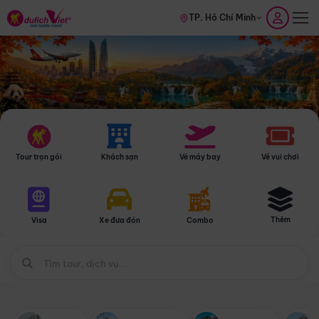
TP. Hồ Chí Minh
Tour trọn gói
Khách sạn
Vé máy bay
Vé vui chơi
Thêm
Visa
Xe đưa đón
Combo