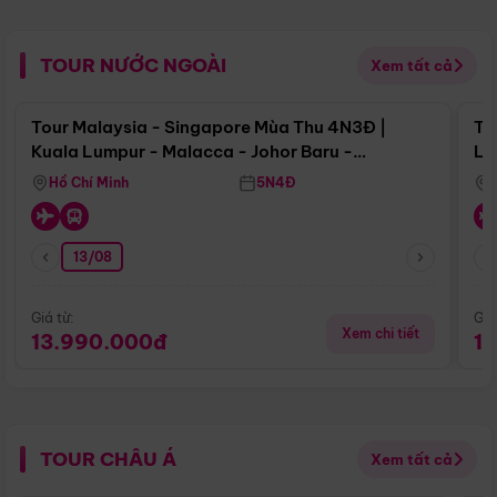
TOUR NƯỚC NGOÀI
Xem tất cả
Điểm nổi bật
Tour Malaysia - Singapore Mùa Thu 4N3Đ |
To
Kuala Lumpur - Malacca - Johor Baru -
Lử
Singapore
Hồ Chí Minh
5N4Đ
13/08
Giá từ:
Giá
Xem chi tiết
13.990.000đ
1
TOUR CHÂU Á
Xem tất cả
Điểm nổi bật