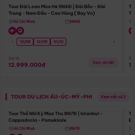
Tour Đài Loan Mùa Hè 5N4Đ | Đài Bắc - Đài
To
Trung - Nam Đầu - Cao Hùng ( Bay Vn)
Tr
Hồ Chí Minh
5N4Đ
13/08
12/09
01/10
Giá từ:
Giá
Xem chi tiết
12.999.000đ
1
TOUR DU LỊCH ÂU-ÚC-MỸ-PHI
Xem tất cả
Điểm nổi bật
Tour Thổ Nhĩ Kỳ Mùa Thu 8N7Đ | Istanbul -
To
Cappadocia - Pamukkale
Đế
Hồ Chí Minh
8N7Đ