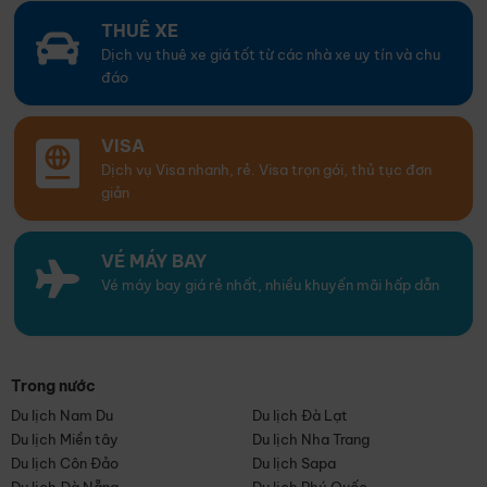
THUÊ XE
Dịch vụ thuê xe giá tốt từ các nhà xe uy tín và chu
đáo
VISA
Dịch vụ Visa nhanh, rẻ. Visa trọn gói, thủ tục đơn
giản
VÉ MÁY BAY
Vé máy bay giá rẻ nhất, nhiều khuyến mãi hấp dẫn
Trong nước
Du lịch Nam Du
Du lịch Đà Lạt
Du lịch Miền tây
Du lịch Nha Trang
Du lịch Côn Đảo
Du lịch Sapa