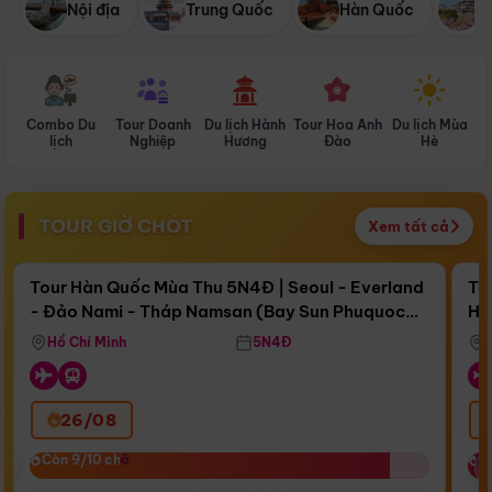
Nội địa
Trung Quốc
Hàn Quốc
N
Combo Du
Tour Doanh
Du lịch Hành
Tour Hoa Anh
Du lịch Mùa
D
lịch
Nghiệp
Hương
Đào
Hè
TOUR GIỜ CHÓT
Xem tất cả
Điểm nổi bật
Còn
17 ngày 14:49:41
Cò
Tour Hàn Quốc Mùa Thu 5N4Đ | Seoul - Everland
To
- Đảo Nami - Tháp Namsan (Bay Sun Phuquoc
Hò
Bay Sun Phuquoc Airways
Tặ
Airways)
Aq
Hồ Chí Minh
5N4Đ
26/08
‹
Còn 9/10 chỗ
Còn 9/10 chỗ
C
C