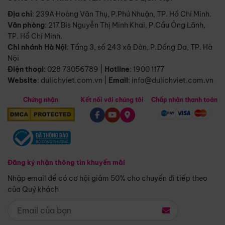
Địa chỉ
: 239A Hoàng Văn Thụ, P.Phú Nhuận, TP. Hồ Chí Minh.
Văn phòng
:
217 Bis Nguyễn Thị Minh Khai, P.Cầu Ông Lãnh,
TP. Hồ Chí Minh.
Chi nhánh Hà Nội
:
Tầng 3, số 243 xã Đàn, P.Đống Đa, TP. Hà
Nội
Điện thoại
:
028 73056789
|
Hotline
:
1900 1177
Website
:
dulichviet.com.vn
|
Email
:
info@dulichviet.com.vn
Chứng nhận
Kết nối với chúng tôi
Chấp nhận thanh toán
Đăng ký nhận thông tin khuyến mãi
Nhập email để có cơ hội giảm 50% cho chuyến đi tiếp theo
của Quý khách