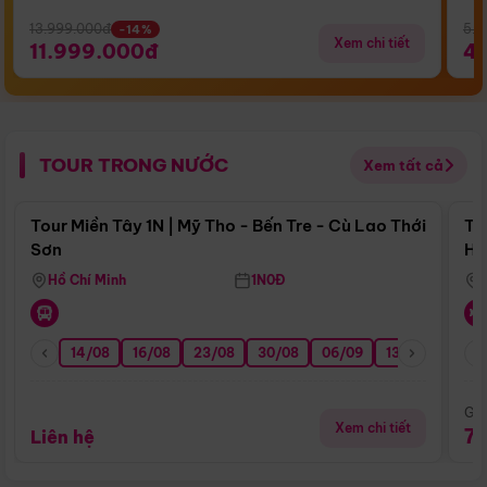
13.999.000đ
5.5
-14%
Xem chi tiết
11.999.000đ
4
TOUR TRONG NƯỚC
Xem tất cả
Điểm nổi bật
Tour Miền Tây 1N | Mỹ Tho - Bến Tre - Cù Lao Thới
To
Sơn
Hu
Hồ Chí Minh
1N0Đ
14/08
16/08
23/08
30/08
06/09
13/09
20/0
Giá
Xem chi tiết
7
Liên hệ