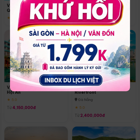
Quoc
Vinpearl Resort & Spa Phu
Phú Quốc
Quoc
★ 5.0
★ 5.0
Vinpearl Resort & Golf Nam
Melia Vinpearl Danang
Hội An
Riverfront
★ 5.0
Đà Nẵng
Từ
4,150,000đ
★ 5.0
Từ
2,400,000đ