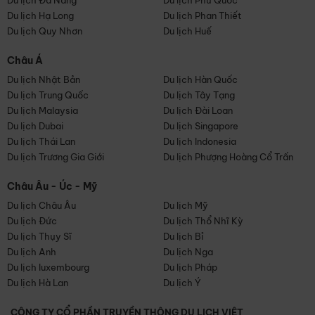
Du lịch Đà Nẵng
Du lịch Phú Quốc
Du lịch Hạ Long
Du lịch Phan Thiết
Du lịch Quy Nhơn
Du lịch Huế
Châu Á
Du lịch Nhật Bản
Du lịch Hàn Quốc
Du lịch Trung Quốc
Du lịch Tây Tạng
Du lịch Malaysia
Du lịch Đài Loan
Du lịch Dubai
Du lịch Singapore
Du lịch Thái Lan
Du lịch Indonesia
Du lịch Trương Gia Giới
Du lịch Phượng Hoàng Cổ Trấn
Châu Âu - Úc - Mỹ
Du lịch Châu Âu
Du lịch Mỹ
Du lịch Đức
Du lịch Thổ Nhĩ Kỳ
Du lịch Thụy Sĩ
Du lịch Bỉ
Du lịch Anh
Du lịch Nga
Du lịch luxembourg
Du lịch Pháp
Du lịch Hà Lan
Du lịch Ý
CÔNG TY CỔ PHẦN TRUYỀN THÔNG DU LỊCH VIỆT